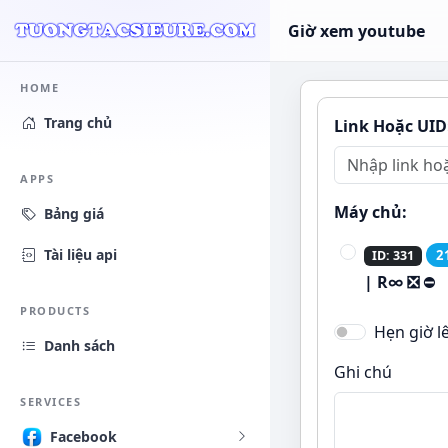
Giờ xem youtube
HOME
Trang chủ
Link Hoặc UID
APPS
Máy chủ:
Bảng giá
Tài liệu api
2
ID: 331
| R∞ ❎
⛔
PRODUCTS
Hẹn giờ l
Danh sách
Ghi chú
SERVICES
Facebook