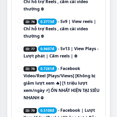
Chỉ hỗ trợ Reels , cấm cài video
thường
⛔
- Sv9 | View reels |
0.3773đ
ID: 76
Chỉ hỗ trợ Reels , cấm cài video
thường
⛔
- Sv13 | View Plays -
0.9607đ
ID: 77
Lượt phát | Cấm reels |
⛔
- Facebook
0.7261đ
ID: 78
Video/Reel [Plays/Views] [Không bị
giảm lượt xem 🔥] [1 triệu lượt
xem/ngày ⚡] ỔN NHẤT HIỆN TẠI SIÊU
NHANH
⛔
- Facebook | Lượt
0.5108đ
ID: 79