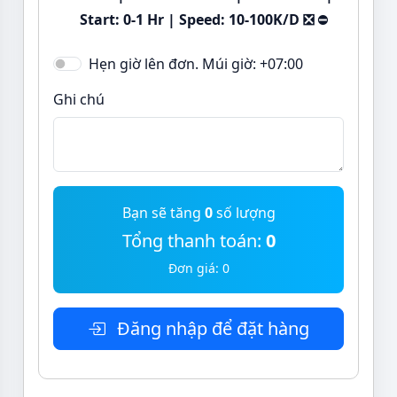
Start: 0-1 Hr | Speed: 10-100K/D ❎
⛔
Hẹn giờ lên đơn. Múi giờ: +07:00
Ghi chú
Bạn sẽ tăng
0
số lượng
Tổng thanh toán:
0
Đơn giá:
0
Đăng nhập để đặt hàng