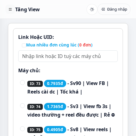
Tăng View
Đăng nhập
Link Hoặc UID:
Mua nhiều đơn cùng lúc (
0
đơn
)
Máy chủ:
- Sv90 | View FB |
0.7935đ
ID: 73
Reels cài dc | Tốc khá |
- Sv3 | View fb 3s |
1.7365đ
ID: 74
video thường + reel đều được | Rẻ
⛔
- Sv8 | View reels |
0.4905đ
ID: 75