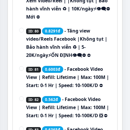
Xem Video/Reel | |Không tụt | Bảo
hành vĩnh viễn ♻️ | 10K/ngày⚡👁‍🗨⛔
Mới
⛔
- Tăng view
0.8291đ
ID: 80
video/Reels Facebook |Không tụt |
Bảo hành vĩnh viễn ♻️ | 5-
20K/ngày⚡ỔN ĐỊNH👁‍🗨⛔
⛔
- Facebook Video
0.6003đ
ID: 81
View | Refill: Lifetime | Max: 100M |
Start: 0-1 Hr | Speed: 10-100K/D
⛔
- Facebook Video
0.562đ
ID: 82
View | Refill: Lifetime | Max: 100M |
Start: 0-1 Hr | Speed: 10-100K/D ❎
⛔
- Facebook Video
0.6365đ
ID: 83