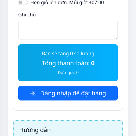
Hẹn giờ lên đơn. Múi giờ: +07:00
Ghi chú
Bạn sẽ tăng
0
số lượng
Tổng thanh toán:
0
Đơn giá:
0
Đăng nhập để đặt hàng
Hướng dẫn