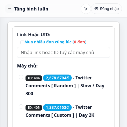
Tăng bình luận
Đăng nhập
Link Hoặc UID:
Mua nhiều đơn cùng lúc (
0
đơn
)
Máy chủ:
- Twitter
2,678.6794đ
ID: 404
Comments [ Random ] | Slow / Day
300
- Twitter
1,337.0153đ
ID: 405
Comments [ Custom ] | Day 2K