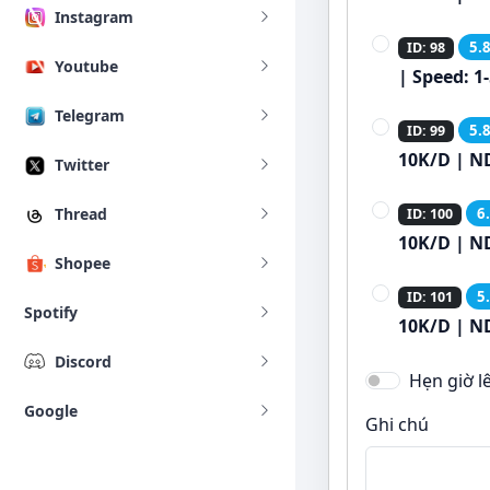
Instagram
5.
ID: 98
Youtube
| Speed: 1
Telegram
5.
ID: 99
10K/D | N
Twitter
Thread
6
ID: 100
10K/D | N
Shopee
5
ID: 101
Spotify
10K/D | N
Discord
Hẹn giờ l
Google
Ghi chú