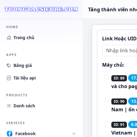
Tăng thành viên n
HOME
Trang chủ
Link Hoặc UID
APPS
Máy chủ:
Bảng giá
Tài liệu api
17
ID: 89
và cho pag
PRODUCTS
13
ID: 90
Danh sách
Nam | ổn 
SERVICES
6.
ID: 91
Vietnam | 
Facebook