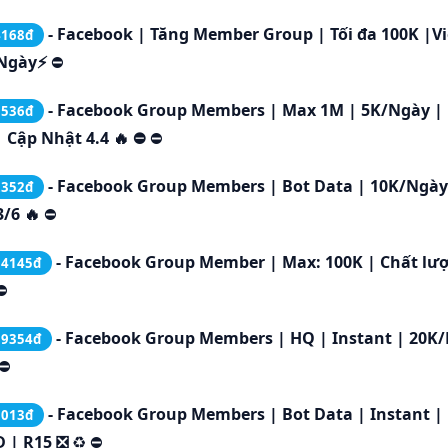
- Facebook | Tăng Member Group | Tối đa 100K |Vi
4168đ
Ngày⚡️
⛔
- Facebook Group Members | Max 1M | 5K/Ngày |
0536đ
 Cập Nhật 4.4 🔥 ⛔
⛔
- Facebook Group Members | Bot Data | 10K/Ngày
2352đ
/6 🔥
⛔
- Facebook Group Member | Max: 100K | Chất lư
.4145đ
⛔
- Facebook Group Members | HQ | Instant | 20K/
.9354đ
⛔
- Facebook Group Members | Bot Data | Instant |
1013đ
D | R15 ❎
♻️
⛔