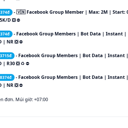
- 🇻🇳 Facebook Group Member | Max: 2M | Start: 
8374đ
-5K/D ❎
⛔
- Facebook Group Members | Bot Data | Instant |
8374đ
D | NR ❎
⛔
- Facebook Group Members | Bot Data | Instant 
.3715đ
D | R30 ❎
♻️
⛔
- Facebook Group Members | Bot Data | Instant 
.8374đ
D | NR ❎
⛔
ên đơn. Múi giờ: +07:00