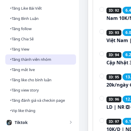
•
Tăng Like Bài Viết
6.
ID: 92
Nam 10K/
•
Tăng Bình Luận
•
Tăng follow
6.
ID: 93
•
Tăng Chia Sẻ
Việt Nam |
•
Tăng View
6.
ID: 94
•
Tăng thành viên nhóm
Cập Nhật 3
•
Tăng mắt live
13
ID: 95
•
Tăng like cho bình luận
20k/ngày
•
Tăng view story
12
ID: 96
•
Tăng đánh giá và checkin page
LD | NR ❎
•
Vip like tháng
6.
ID: 97
Tiktok
10K/D | N