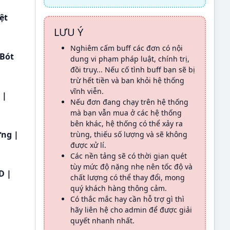
ệt
LƯU Ý
Nghiêm cấm buff các đơn có nội
 Bót
dung vi phạm pháp luật, chính trị,
đồi trụy... Nếu cố tình buff bạn sẽ bị
trừ hết tiền và ban khỏi hệ thống
vĩnh viễn.
 |
Nếu đơn đang chạy trên hệ thống
mà bạn vẫn mua ở các hệ thống
bên khác, hệ thống có thể xảy ra
ợng |
trùng, thiếu số lượng và sẽ không
được xử lí.
Các nền tảng sẽ có thời gian quét
tùy mức độ nặng nhẹ nên tốc độ và
D |
chất lượng có thể thay đổi, mong
quý khách hàng thông cảm.
Có thắc mắc hay cần hỗ trợ gì thì
hãy liên hệ cho admin để được giải
quyết nhanh nhất.