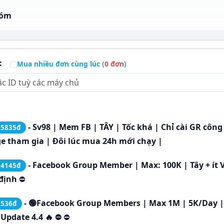
hóm
:
Mua nhiều đơn cùng lúc (
0
đơn
)
- Sv98 | Mem FB | TÂY | Tốc khá | Chỉ cài GR công
.5835đ
e tham gia | Đôi lúc mua 24h mới chạy |
- Facebook Group Member | Max: 100K | Tây + ít V
.4145đ
định
⛔
- 🟢Facebook Group Members | Max 1M | 5K/Day 
0536đ
Update 4.4 🔥 ⛔
⛔