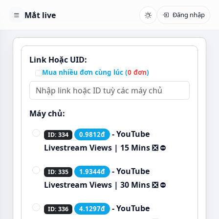
Mắt live
Đăng nhập
Link Hoặc UID:
Mua nhiều đơn cùng lúc (
0
đơn
)
Máy chủ:
- YouTube
0.9812đ
ID: 334
Livestream Views | 15 Mins ❎
⛔
- YouTube
1.9344đ
ID: 335
Livestream Views | 30 Mins ❎
⛔
- YouTube
4.1297đ
ID: 336