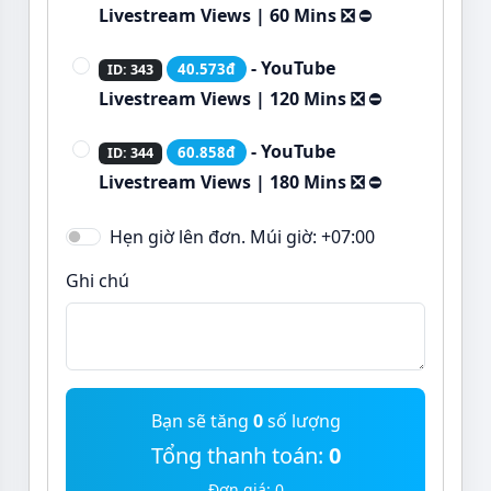
Livestream Views | 60 Mins ❎
⛔
- YouTube
40.573đ
ID: 343
Livestream Views | 120 Mins ❎
⛔
- YouTube
60.858đ
ID: 344
Livestream Views | 180 Mins ❎
⛔
Hẹn giờ lên đơn. Múi giờ: +07:00
Ghi chú
Bạn sẽ tăng
0
số lượng
Tổng thanh toán:
0
Đơn giá:
0