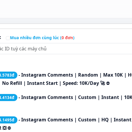
:
Mua nhiều đơn cùng lúc (
0
đơn
)
- Instagram Comments | Random | Max 10K | 
3.5783đ
 No Refill | Instant Start | Speed: 10K/Day 🚀
⛔
- Instagram Comments | Custom | Instant | 10
4.4134đ
- Instagram Comments | Custom | HQ | Instant
4.1495đ
R ❎
⛔