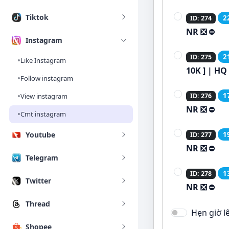
Tiktok
2
ID: 274
NR ❎
⛔
Instagram
2
ID: 275
•
Like Instagram
10K ] | HQ 
•
Follow instagram
•
1
View instagram
ID: 276
NR ❎
⛔
•
Cmt instagram
Youtube
1
ID: 277
NR ❎
⛔
Telegram
1
ID: 278
Twitter
NR ❎
⛔
Thread
Hẹn giờ l
Shopee