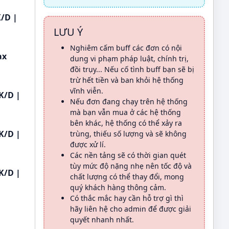
K/D |
LƯU Ý
Nghiêm cấm buff các đơn có nội
ax
dung vi phạm pháp luật, chính trị,
đồi trụy... Nếu cố tình buff bạn sẽ bị
trừ hết tiền và ban khỏi hệ thống
vĩnh viễn.
K/D |
Nếu đơn đang chạy trên hệ thống
mà bạn vẫn mua ở các hệ thống
bên khác, hệ thống có thể xảy ra
K/D |
trùng, thiếu số lượng và sẽ không
được xử lí.
Các nền tảng sẽ có thời gian quét
tùy mức độ nặng nhẹ nên tốc độ và
K/D |
chất lượng có thể thay đổi, mong
quý khách hàng thông cảm.
Có thắc mắc hay cần hỗ trợ gì thì
hãy liên hệ cho admin để được giải
quyết nhanh nhất.