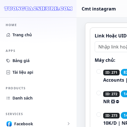
Cmt instagram
HOME
Trang chủ
Link Hoặc UID
APPS
Máy chủ:
Bảng giá
Tài liệu api
8
ID: 271
Accounts |
PRODUCTS
1
ID: 272
Danh sách
NR ❎
⛔
SERVICES
1
ID: 273
10K/D | N
Facebook