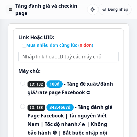
Tăng đánh giá và checkin
Đăng nhập
page
Link Hoặc UID:
Mua nhiều đơn cùng lúc (
0
đơn
)
Máy chủ:
- Tăng đề xuất/đánh
100đ
ID: 132
giá/rate page Facebook
⛔
- Tăng đánh giá
343.4667đ
ID: 133
Page Facebook | Tài nguyên Việt
Nam | Tốc độ nhanh⚡🔥 | Không
bảo hành 🚫 | Bắt buộc nhập nội