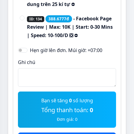
dung trên 25 kí tự
⛔
- Facebook Page
388.6777đ
ID: 134
Review | Max: 10K | Start: 0-30 Mins
| Speed: 10-100/D ❎
⛔
Hẹn giờ lên đơn. Múi giờ: +07:00
Ghi chú
Bạn sẽ tăng
0
số lượng
Tổng thanh toán:
0
Đơn giá:
0