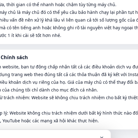
ừa, thời gian có thể nhanh hoặc chậm tùy từng máy chủ.
áy chủ là máy chủ đó có thể yêu cầu bảo hành chạy lại phần tụt 
nhiều vấn đề nên xử lý khá lâu vì liên quan cả tới số lượng gốc củ
có tên tiếng anh hoặc không ghi rõ tài nguyên việt hay ngoại thì n
ước 1 ít khi cài sẽ tốt hơn nhé.
 Chính sách
n website, bạn tự động chấp nhận tất cả các điều khoản dịch vụ đư
dụng trang web theo đúng tất cả các thỏa thuận đã ký kết với In
Điều khoản dịch vụ riêng của họ. Giá của máy chủ có thể thay đổi 
vụ của chúng tôi chỉ dành cho mục đích cá nhân.
ừ trách nhiệm: Website sẽ không chịu trách nhiệm cho bất kỳ thiệ
 lý: Website không chịu trách nhiệm dưới bất kỳ hình thức nào đối
k, YouTube hoặc các mạng xã hội khác thực hiện.
×