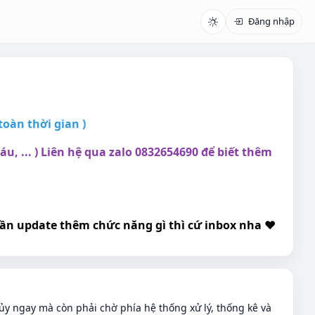
Đăng nhập
oàn thời gian )
u, ... ) Liên hệ qua zalo 0832654690 để biết thêm
cần update thêm chức năng gì thì cứ inbox nha ❤️
y ngay mà còn phải chờ phía hệ thống xử lý, thống kê và