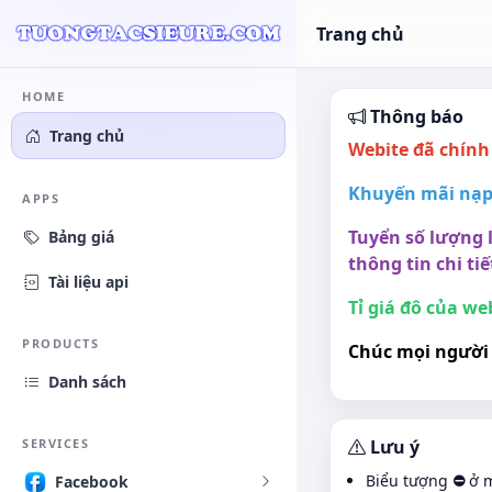
Trang chủ
HOME
Thông báo
Trang chủ
Webite đã chính
Khuyến mãi nạp t
APPS
Tuyển số lượng l
Bảng giá
thông tin chi tiế
Tài liệu api
Tỉ giá đô của we
PRODUCTS
Chúc mọi người 
Danh sách
SERVICES
Lưu ý
Biểu tượng
⛔
ở m
Facebook