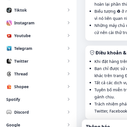
hoàn lại phần th
Tiktok
Biểu tượng
♻️
ở m
vì nó liên quan 
Instagram
Những máy chủ mà 
cứ nên cài thử tr
Youtube
Telegram
Điều khoản &
Twitter
Khi đặt hàng trê
Bạn chỉ được sử 
Thread
khác trên trang 
Tất cả các dịch 
Shopee
Tuyên bố miễn tr
gánh chịu.
Spotify
Trách nhiệm pháp
Twitter, Faceboo
Discord
Google
Thông báo