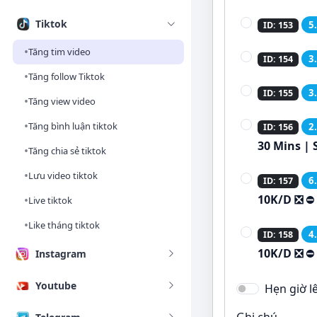
Tiktok
5
ID: 153
•
Tăng tim video
3
ID: 154
•
Tăng follow Tiktok
3
ID: 155
•
Tăng view video
•
Tăng bình luận tiktok
2
ID: 156
30 Mins | 
•
Tăng chia sẻ tiktok
•
Lưu video tiktok
6
ID: 157
10K/D ❎
⛔
•
Live tiktok
•
Like tháng tiktok
4
ID: 158
10K/D ❎
⛔
Instagram
Youtube
Hẹn giờ l