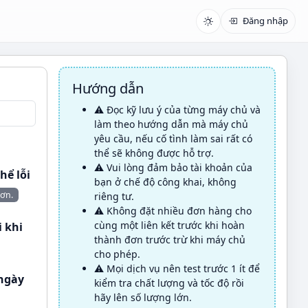
Đăng nhập
Hướng dẫn
⚠️ Đọc kỹ lưu ý của từng máy chủ và
làm theo hướng dẫn mà máy chủ
yêu cầu, nếu cố tình làm sai rất có
thể sẽ không được hỗ trợ.
⚠️ Vui lòng đảm bảo tài khoản của
hể lỗi
bạn ở chế độ công khai, không
ơn.
riêng tư.
⚠️ Không đặt nhiều đơn hàng cho
cùng một liên kết trước khi hoàn
i khi
thành đơn trước trừ khi máy chủ
cho phép.
⚠️ Mọi dịch vụ nên test trước 1 ít để
 ngày
kiểm tra chất lượng và tốc độ rồi
hãy lên số lượng lớn.