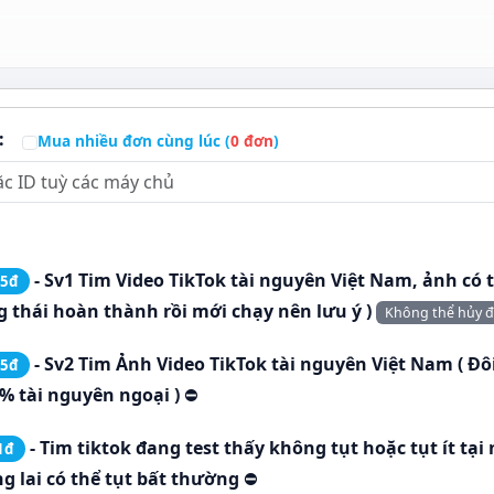
:
Mua nhiều đơn cùng lúc (
0
đơn
)
- Sv1 Tim Video TikTok tài nguyên Việt Nam, ảnh có t
.5đ
ng thái hoàn thành rồi mới chạy nên lưu ý )
Không thể hủy đ
- Sv2 Tim Ảnh Video TikTok tài nguyên Việt Nam ( Đô
.5đ
 % tài nguyên ngoại )
⛔
- Tim tiktok đang test thấy không tụt hoặc tụt ít tại
1đ
ng lai có thể tụt bất thường
⛔