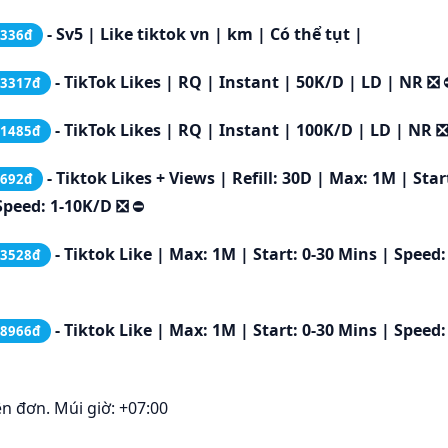
- Sv5 | Like tiktok vn | km | Có thể tụt |
.336đ
- TikTok Likes | RQ | Instant | 50K/D | LD | NR ❎
.3317đ
- TikTok Likes | RQ | Instant | 100K/D | LD | NR 
.1485đ
- Tiktok Likes + Views | Refill: 30D | Max: 1M | Start
.692đ
Speed: 1-10K/D ❎
⛔
- Tiktok Like | Max: 1M | Start: 0-30 Mins | Speed:
.3528đ
- Tiktok Like | Max: 1M | Start: 0-30 Mins | Speed:
.8966đ
ên đơn. Múi giờ: +07:00