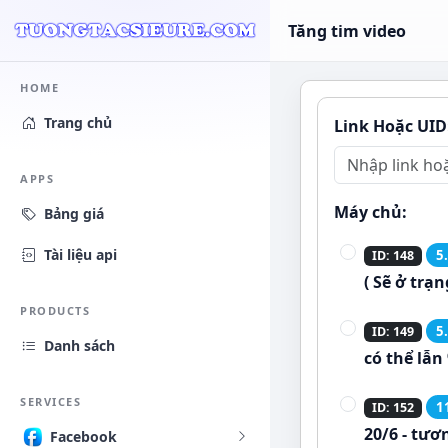
Tăng tim video
HOME
Trang chủ
Link Hoặc UID
APPS
Máy chủ:
Bảng giá
Tài liệu api
5
ID: 148
( Sẽ ở trạ
PRODUCTS
5
ID: 149
Danh sách
có thể lẫn
SERVICES
1
ID: 152
20/6 - tươ
Facebook