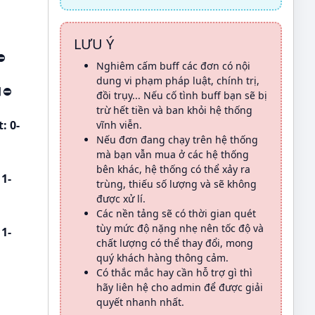
LƯU Ý
⛔
Nghiêm cấm buff các đơn có nội
dung vi phạm pháp luật, chính trị,
❎
⛔
đồi trụy... Nếu cố tình buff bạn sẽ bị
trừ hết tiền và ban khỏi hệ thống
: 0-
vĩnh viễn.
Nếu đơn đang chạy trên hệ thống
mà bạn vẫn mua ở các hệ thống
bên khác, hệ thống có thể xảy ra
 1-
trùng, thiếu số lượng và sẽ không
được xử lí.
Các nền tảng sẽ có thời gian quét
tùy mức độ nặng nhẹ nên tốc độ và
 1-
chất lượng có thể thay đổi, mong
quý khách hàng thông cảm.
Có thắc mắc hay cần hỗ trợ gì thì
hãy liên hệ cho admin để được giải
quyết nhanh nhất.